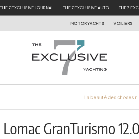
THE 7 EXCLUSIVE JOURNAL
THE 7 EXCLUSIVE AUTO
THE 7 EX
MOTORYACHTS
VOILIERS
La beauté des choses n'
Lomac GranTurismo 12.0