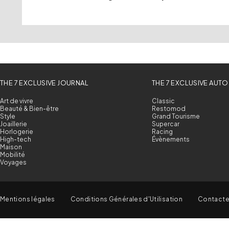
THE 7 EXCLUSIVE JOURNAL
THE 7 EXCLUSIVE AUTO
Art de vivre
Classic
Beauté & Bien-être
Restomod
Style
Grand Tourisme
Joaillerie
Supercar
Horlogerie
Racing
High-tech
Évènements
Maison
Mobilité
Voyages
Mentions légales
Conditions Générales d'Utilisation
Contact