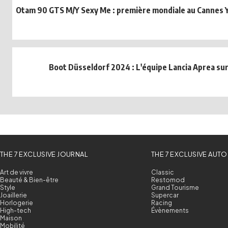
Otam 90 GTS M/Y Sexy Me : première mondiale au Cannes Ya
Boot Düsseldorf 2024 : L'équipe Lancia Aprea sur 
THE 7 EXCLUSIVE JOURNAL
THE 7 EXCLUSIVE AUTO
Art de vivre
Classic
Beauté & Bien-être
Restomod
Style
Grand Tourisme
Joaillerie
Supercar
Horlogerie
Racing
High-tech
Évènements
Maison
Mobilité