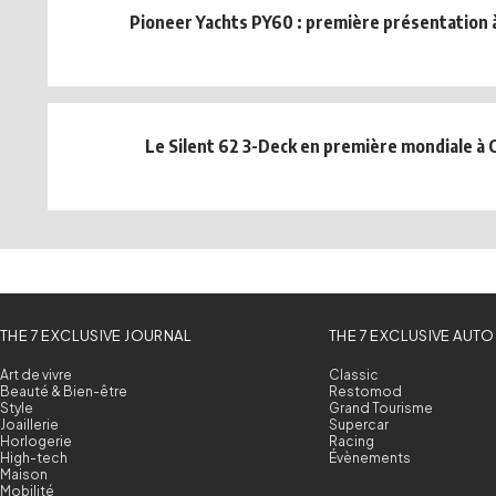
Pioneer Yachts PY60 : première présentation 
Le Silent 62 3-Deck en première mondiale à
THE 7 EXCLUSIVE JOURNAL
THE 7 EXCLUSIVE AUTO
Art de vivre
Classic
Beauté & Bien-être
Restomod
Style
Grand Tourisme
Joaillerie
Supercar
Horlogerie
Racing
High-tech
Évènements
Maison
Mobilité