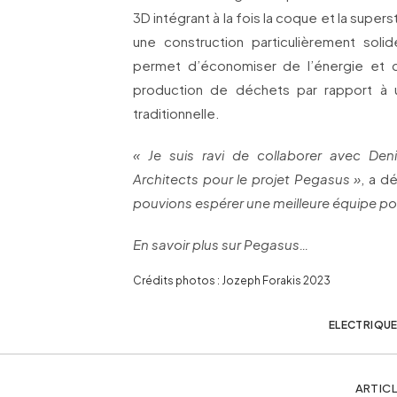
3D intégrant à la fois la coque et la super
une construction particulièrement solid
permet d’économiser de l’énergie et d
production de déchets par rapport à 
traditionnelle.
« Je suis ravi de collaborer avec Den
Architects pour le projet Pegasus »
, a d
pouvions espérer une meilleure équipe pou
En savoir plus sur Pegasus…
Crédits photos : Jozeph Forakis 2023
ELECTRIQU
ARTICL