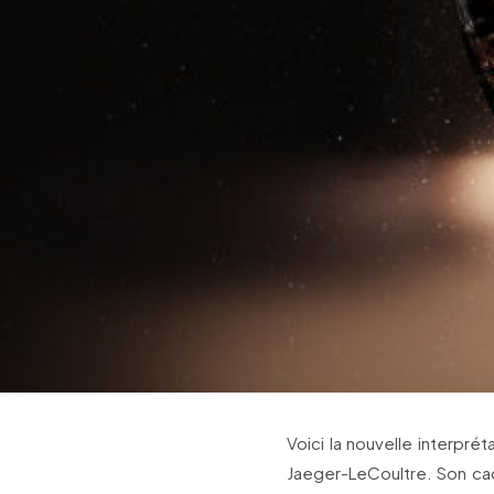
Voici la nouvelle interpré
Jaeger-LeCoultre. Son cad