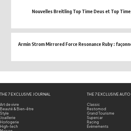
Nouvelles Breitling Top Time Deus et Top Tim
Armin Strom Mirrored Force Resonance Ruby : façonné
THE 7 EXCLUSIVE JOURNAL
THE 7 EXCLUSIVE AUTO
Art de vivre
Classic
Beauté & Bien-être
Restomod
Style
Grand Tourisme
Joaillerie
Supercar
Horlogerie
Racing
High-tech
Évènements
Maison