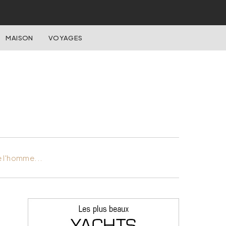
MAISON
VOYAGES
e l'homme...