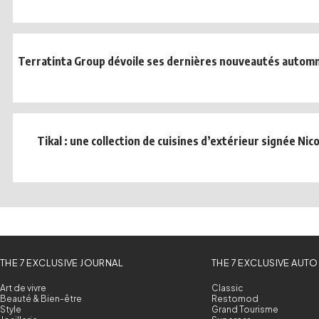
Terratinta Group dévoile ses dernières nouveautés automn
Tikal : une collection de cuisines d’extérieur signée Nico
THE 7 EXCLUSIVE JOURNAL
THE 7 EXCLUSIVE AUTO
Art de vivre
Classic
Beauté & Bien-être
Restomod
Style
Grand Tourisme