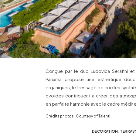
Conçue par le duo Ludovica Serafini et
Panama propose une esthétique douce
organiques, le tressage de cordes synthéti
ovoïdes contribuent à créer des atmosp
en parfaite harmonie avec le cadre médit
Crédits photos : Courtesy of Talenti
DÉCORATION
,
TERRASS