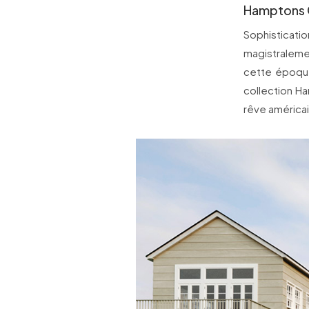
Hamptons C
Sophisticatio
magistraleme
cette époque
collection Ha
rêve américai