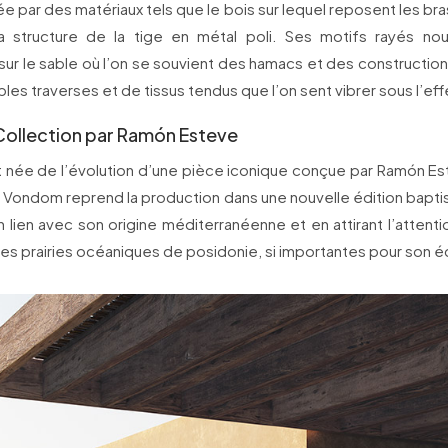
ée par des matériaux tels que le bois sur lequel reposent les bras
la structure de la tige en métal poli. Ses motifs rayés n
sur le sable où l’on se souvient des hamacs et des constructi
les traverses et de tissus tendus que l’on sent vibrer sous l’effe
Collection par Ramón Esteve
t née de l’évolution d’une pièce iconique conçue par Ramón Es
 Vondom reprend la production dans une nouvelle édition bapti
n lien avec son origine méditerranéenne et en attirant l’attentio
les prairies océaniques de posidonie, si importantes pour son