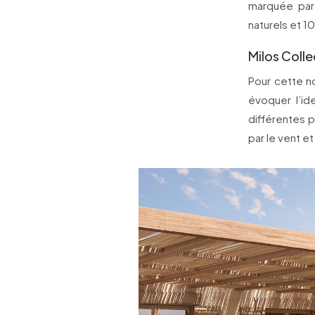
marquée par 
naturels et 
Milos Coll
Pour cette n
évoquer l’id
différentes 
par le vent e