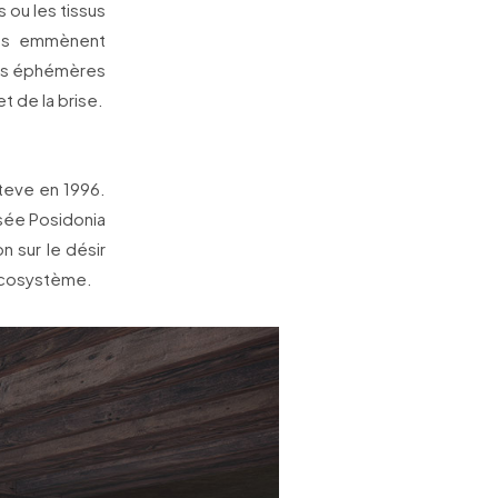
 ou les tissus
ous emmènent
ons éphémères
t de la brise.
teve en 1996.
sée Posidonia
n sur le désir
 écosystème.