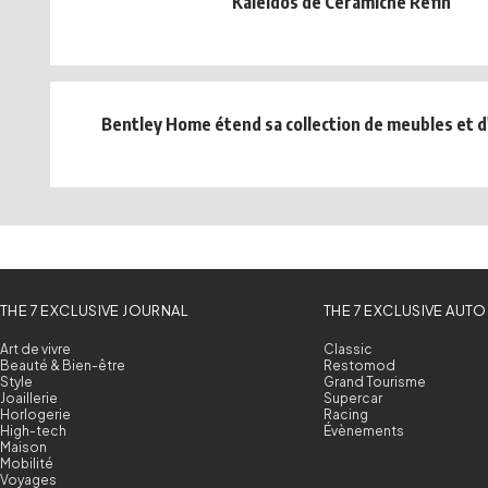
Kaleidos de Ceramiche Refin
Bentley Home étend sa collection de meubles et d
THE 7 EXCLUSIVE JOURNAL
THE 7 EXCLUSIVE AUTO
Art de vivre
Classic
Beauté & Bien-être
Restomod
Style
Grand Tourisme
Joaillerie
Supercar
Horlogerie
Racing
High-tech
Évènements
Maison
Mobilité
Voyages