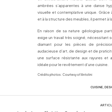
ambrées s’apparentes à une danse hyp
visuelle et contemplative unique. Grâce à
et à la structure des meubles, il permet à l
En raison de sa nature géologique part
exige un travail très soigné, nécessitant s
diamant pour les pièces de précision
audacieuse d’art, de design et de pratici
une surface résistante aux rayures et 
idéale pour le revêtement d’une cuisine.
Crédits photos : Courtesy of Antolini
CUISINE
,
DES
ARTICL