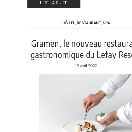
LIRE LA SUITE
HÔTEL
,
RESTAURANT
,
SPA
Gramen, le nouveau restaur
gastronomique du Lefay Res
& Spa Lago di Garda
19 avril 2022