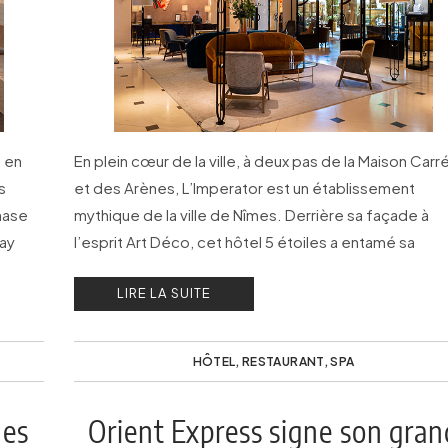
 en
En plein cœur de la ville, à deux pas de la Maison Carr
s
et des Arènes, L’Imperator est un établissement
hase
mythique de la ville de Nîmes. Derrière sa façade à
fay
l’esprit Art Déco, cet hôtel 5 étoiles a entamé sa
renaissance grâce au groupe Maison Albar Hotels.
LIRE LA SUITE
HÔTEL
,
RESTAURANT
,
SPA
nes
Orient Express signe son gran