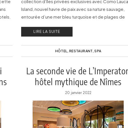
 cette
collection d’îles privées exclusives avec Como Lauca
dans
Island, nouvel havre de paix avec sa nature sauvage,
otels.
entourée d’une mer bleu turquoise et de plages de
sable blanc.
LIRE LA SUITE
HÔTEL
,
RESTAURANT
,
SPA
i
La seconde vie de L’Imperator
ns
hôtel mythique de Nîmes
20 janvier 2022