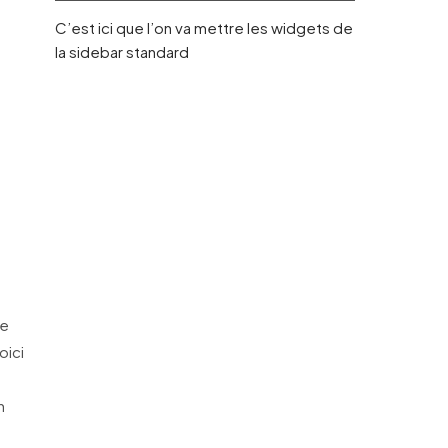
C’est ici que l’on va mettre les widgets de
la sidebar standard
de
oici
n