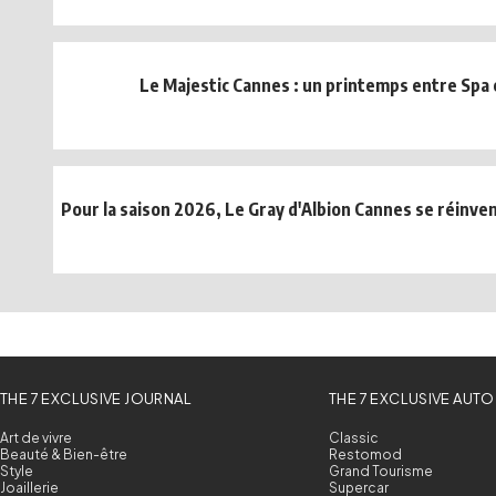
Le Majestic Cannes : un printemps entre Spa 
Pour la saison 2026, Le Gray d'Albion Cannes se réinven
THE 7 EXCLUSIVE JOURNAL
THE 7 EXCLUSIVE AUTO
Art de vivre
Classic
Beauté & Bien-être
Restomod
Style
Grand Tourisme
Joaillerie
Supercar