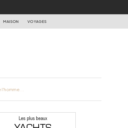
MAISON
VOYAGES
e l'homme...