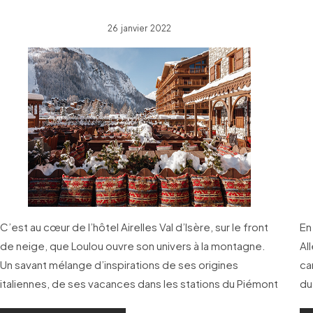
26 janvier 2022
C’est au cœur de l’hôtel Airelles Val d’Isère, sur le front
En
de neige, que Loulou ouvre son univers à la montagne.
Al
Un savant mélange d’inspirations de ses origines
ca
italiennes, de ses vacances dans les stations du Piémont
du
et de son âmes d’esthète.