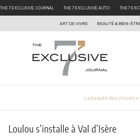
THE 7 EXCLUSIVE JOURNAL
THE 7 EXCLUSIVE AUTO
THE 7 EX
ART DE VIVRE
BEAUTÉ & BIEN-ÊTR
La beauté des choses n'
Loulou s’installe à Val d’Isère