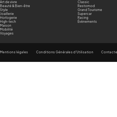
Art de vivre
Classic
Beauté & Bien-être
Restomod
Style
Grand Tourisme
Joaillerie
Supercar
Horlogerie
Racing
High-tech
Évènements
Maison
Mobilité
Voyages
Mentions légales
Conditions Générales d'Utilisation
Contact