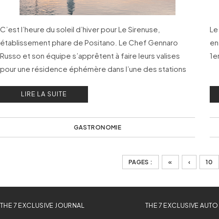
C’est l’heure du soleil d’hiver pour Le Sirenuse,
Le
établissement phare de Positano. Le Chef Gennaro
en
Russo et son équipe s’apprêtent à faire leurs valises
1e
pour une résidence éphémère dans l’une des stations
balnéaires les plus convoitées des Caraïbes, Como
LIRE LA SUITE
Parrot Cay.
GASTRONOMIE
PAGES :
«
‹
10
THE 7 EXCLUSIVE JOURNAL
THE 7 EXCLUSIVE AUTO