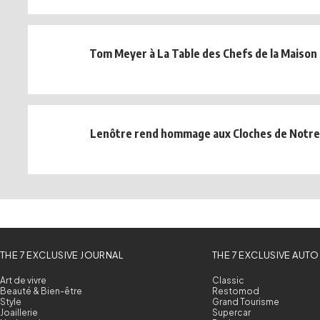
Tom Meyer à La Table des Chefs de la Mais
Lenôtre rend hommage aux Cloches de Notr
THE 7 EXCLUSIVE JOURNAL
THE 7 EXCLUSIVE AUTO
Art de vivre
Classic
Beauté & Bien-être
Restomod
Style
Grand Tourisme
Joaillerie
Supercar