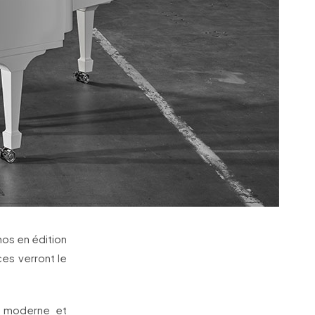
nos en édition
ces verront le
e, moderne et