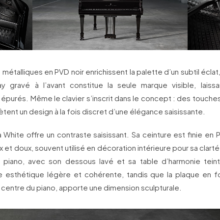
 métalliques en PVD noir enrichissent la palette d’un subtil éclat
y gravé à l’avant constitue la seule marque visible, laissan
épurés. Même le clavier s’inscrit dans le concept : des touche
tent un design à la fois discret d’une élégance saisissante.
tra White offre un contraste saisissant. Sa ceinture est finie en 
 et doux, souvent utilisé en décoration intérieure pour sa clarté
 du piano, avec son dessous lavé et sa table d’harmonie teint
 esthétique légère et cohérente, tandis que la plaque en f
au centre du piano, apporte une dimension sculpturale.