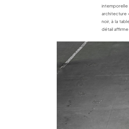
intemporelle à
architecture 
noir, à la t
détail affir