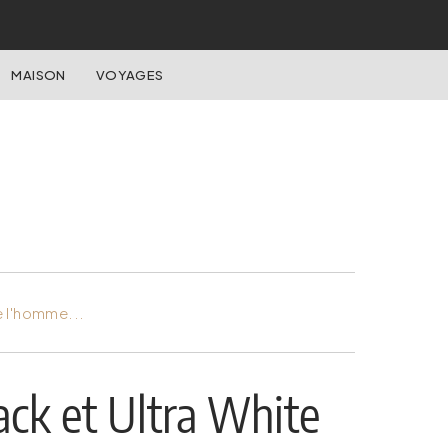
MAISON
VOYAGES
e l'homme...
ack et Ultra White