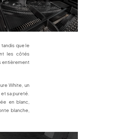
, tandis que le
t les côtés
s entièrement
Pure White, un
 et sa pureté.
ée en blanc,
onte blanche,