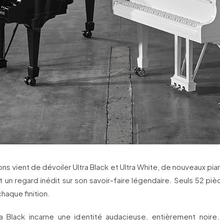
ns vient de dévoiler Ultra Black et Ultra White, de nouveaux pia
nt un regard inédit sur son savoir-faire légendaire. Seuls 52 piè
chaque finition.
tra Black incarne une identité audacieuse, entièrement noir