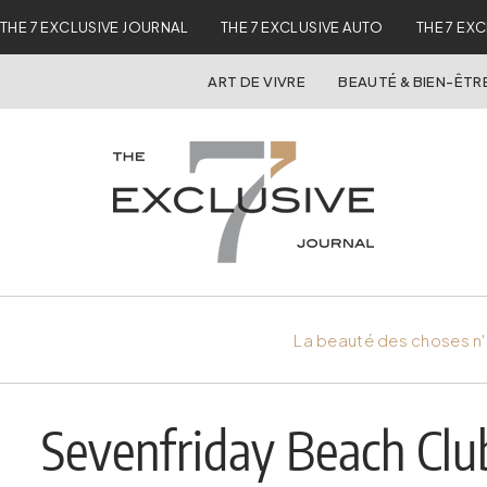
THE 7 EXCLUSIVE JOURNAL
THE 7 EXCLUSIVE AUTO
THE 7 EX
ART DE VIVRE
BEAUTÉ & BIEN-ÊTR
La beauté des choses n'
Sevenfriday Beach Club