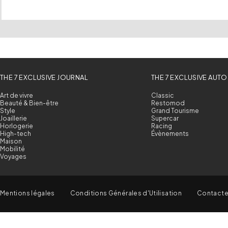
THE 7 EXCLUSIVE JOURNAL
THE 7 EXCLUSIVE AUTO
Art de vivre
Classic
Beauté & Bien-être
Restomod
Style
Grand Tourisme
Joaillerie
Supercar
Horlogerie
Racing
High-tech
Évènements
Maison
Mobilité
Voyages
Mentions légales
Conditions Générales d'Utilisation
Contact