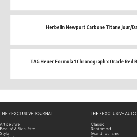
Herbelin Newport Carbone Titane Jour/D
TAG Heuer Formula 1 Chronograph x Oracle Red B
THE 7 EXCLUSIVE JOURNAL
THE 7 EXCLUSIVE AUTO
Art de vivre
Classic
Beauté & Bien-être
Restomod
Style
Grand Tourisme