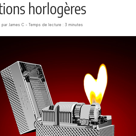
tions horlogères
é par James C - Temps de lecture : 3 minutes