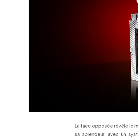
La face opposée révèle le 
sa splendeur, avec un sys