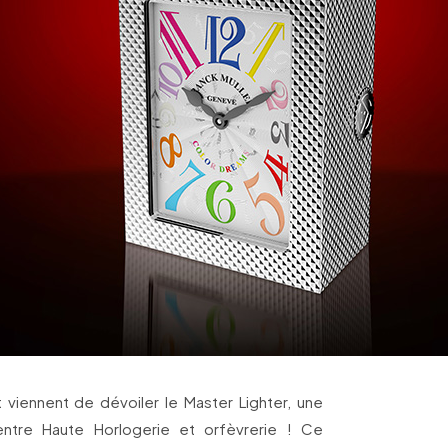
t viennent de dévoiler le Master Lighter, une
ntre Haute Horlogerie et orfèvrerie ! Ce