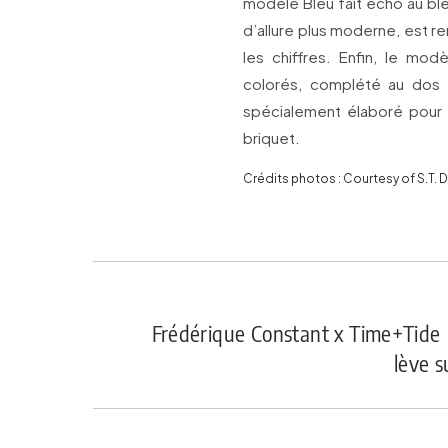
modèle Bleu fait écho au bleu
d’allure plus moderne, est r
les chiffres. Enfin, le mo
colorés, complété au dos 
spécialement élaboré pour fa
briquet.
Crédits photos : Courtesy of S.T. 
Frédérique Constant x Time+Tide 
lève s