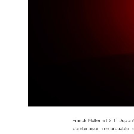
Franck Muller et S.T. Dupon
combinaison remarquable e