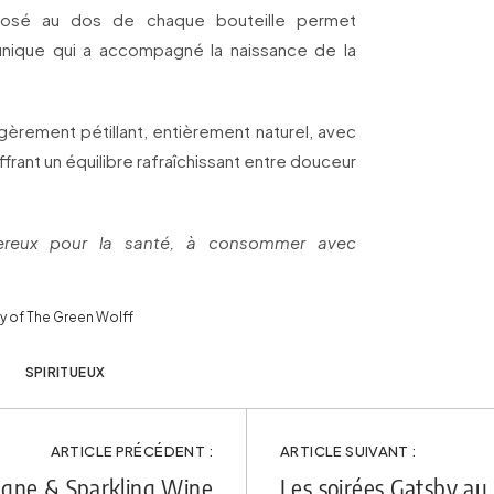
osé au dos de chaque bouteille permet
 unique qui a accompagné la naissance de la
légèrement pétillant, entièrement naturel, avec
ffrant un équilibre rafraîchissant entre douceur
gereux pour la santé, à consommer avec
sy of The Green Wolff
SPIRITUEUX
ARTICLE PRÉCÉDENT :
ARTICLE SUIVANT :
agne & Sparkling Wine
Les soirées Gatsby au 