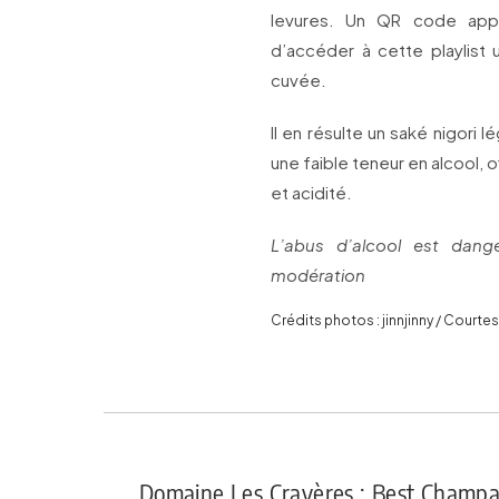
levures. Un QR code app
d’accéder à cette playlist
cuvée.
Il en résulte un saké nigori 
une faible teneur en alcool, o
et acidité.
L’abus d’alcool est dan
modération
Crédits photos : jinnjinny / Courte
Domaine Les Crayères : Best Champ