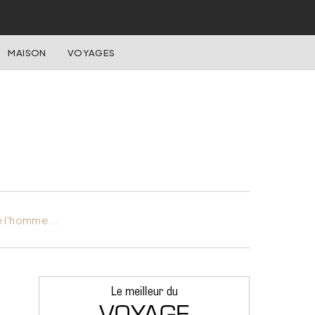
MAISON
VOYAGES
e l'homme...