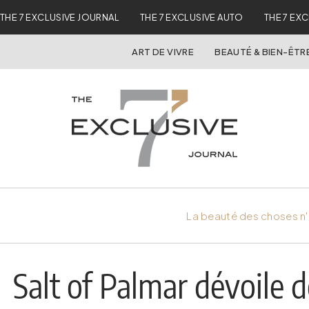
THE 7 EXCLUSIVE JOURNAL
THE 7 EXCLUSIVE AUTO
THE 7 EX
ART DE VIVRE
BEAUTÉ & BIEN-ÊTR
La beauté des choses n'
Salt of Palmar dévoile d