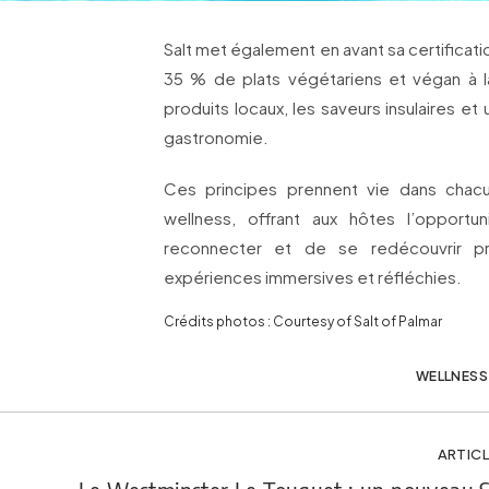
Salt met également en avant sa certifica
35 % de plats végétariens et végan à la
produits locaux, les saveurs insulaires e
gastronomie.
Ces principes prennent vie dans cha
wellness, offrant aux hôtes l’opport
reconnecter et de se redécouvrir p
expériences immersives et réfléchies.
Crédits photos : Courtesy of Salt of Palmar
WELLNESS
ARTICL