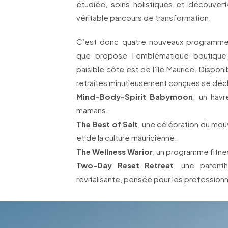
étudiée, soins holistiques et découver
véritable parcours de transformation.
C’est donc quatre nouveaux programmes
que propose l’emblématique boutique-h
paisible côte est de l’île Maurice. Dispon
retraites minutieusement conçues se décl
Mind-Body-Spirit Babymoon
, un hav
mamans.
The Best of Salt
, une célébration du mo
et de la culture mauricienne.
The Wellness Warior
, un programme fitne
Two-Day Reset Retreat
, une parent
revitalisante, pensée pour les professionn