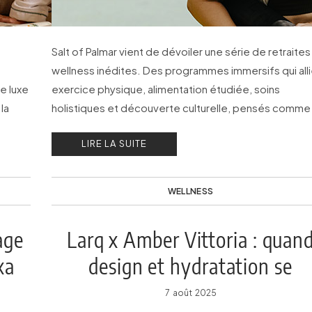
Salt of Palmar vient de dévoiler une série de retraites
wellness inédites. Des programmes immersifs qui all
e luxe
exercice physique, alimentation étudiée, soins
la
holistiques et découverte culturelle, pensés comme
e.
véritable parcours de transformation.
LIRE LA SUITE
WELLNESS
age
Larq x Amber Vittoria : quan
xa
design et hydratation se
rencontrent
7 août 2025