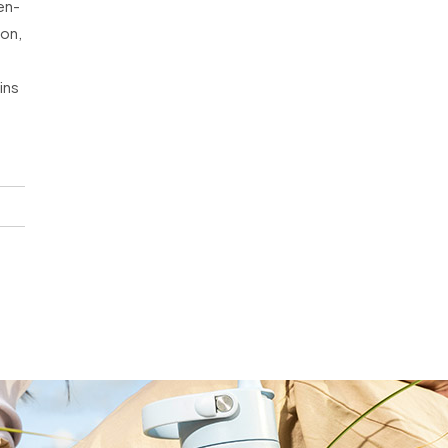
en-
ion,
ins
n