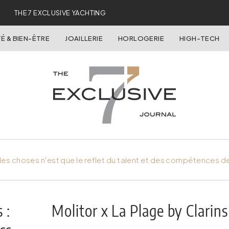
THE 7 EXCLUSIVE YACHTING
É & BIEN-ÊTRE
JOAILLERIE
HORLOGERIE
HIGH-TECH
es choses n'est que le reflet du talent et des compétences d
 :
Molitor x La Plage by Clarins