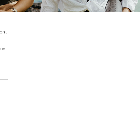
ient
 un
d