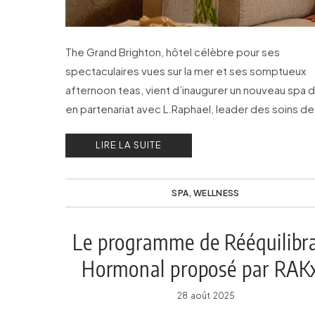
The Grand Brighton, hôtel célèbre pour ses
spectaculaires vues sur la mer et ses somptueux
afternoon teas, vient d’inaugurer un nouveau spa d
en partenariat avec L.Raphael, leader des soins de 
peau, de l’anti-âge, de la longévité et du bien-êtr
LIRE LA SUITE
SPA
,
WELLNESS
Le programme de Rééquilibr
Hormonal proposé par RAK
Integrative Wellness
28 août 2025