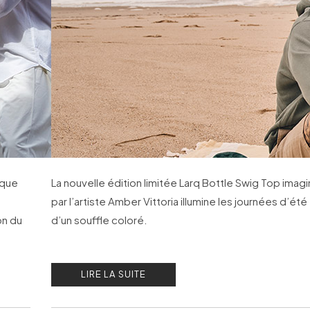
ique
La nouvelle édition limitée Larq Bottle Swig Top imag
par l’artiste Amber Vittoria illumine les journées d’été
on du
d’un souffle coloré.
nal.
LIRE LA SUITE