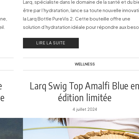
Larq, spécialiste dans le domaine de la santé et du bi
être par l’hydratation, lance sa toute nouvelle innovat
ine,
la Larq Bottle PureVis 2. Cette bouteille offre une
il.
solution d’hydratation idéale pour répondre aux beso
du mode de vie d’aujourd’hui.
LIRE LA SUITE
WELLNESS
e
Larq Swig Top Amalfi Blue e
re
édition limitée
4 juillet 2024