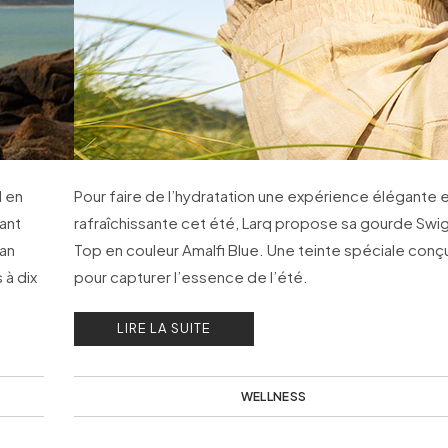
l en
Pour faire de l’hydratation une expérience élégante 
iant
rafraîchissante cet été, Larq propose sa gourde Swi
yan
Top en couleur Amalfi Blue. Une teinte spéciale conç
 à dix
pour capturer l’essence de l’été.
LIRE LA SUITE
WELLNESS