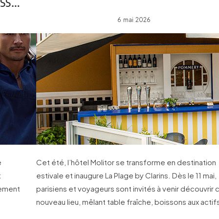
ess…
6 mai 2026
e
Cet été, l’hôtel Molitor se transforme en destination
t
estivale et inaugure La Plage by Clarins. Dès le 11 mai,
sement
parisiens et voyageurs sont invités à venir découvrir 
nouveau lieu, mêlant table fraîche, boissons aux actif
beauté et soin 30 minutes au bord de l’eau.