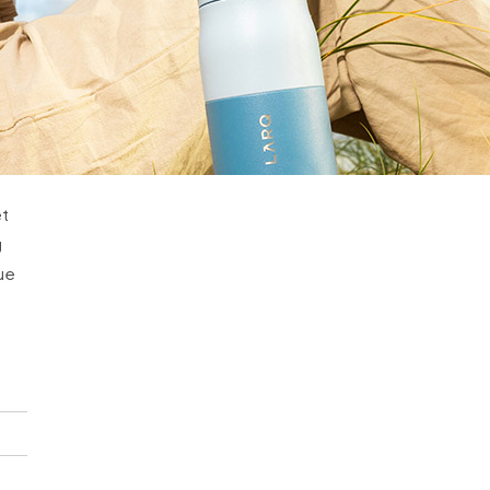
et
g
ue