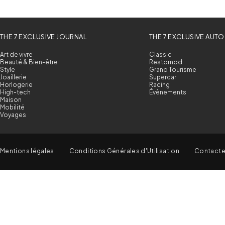
THE 7 EXCLUSIVE JOURNAL
THE 7 EXCLUSIVE AUTO
Art de vivre
Classic
Beauté & Bien-être
Restomod
Style
Grand Tourisme
Joaillerie
Supercar
Horlogerie
Racing
High-tech
Évènements
Maison
Mobilité
Voyages
Mentions légales
Conditions Générales d'Utilisation
Contact