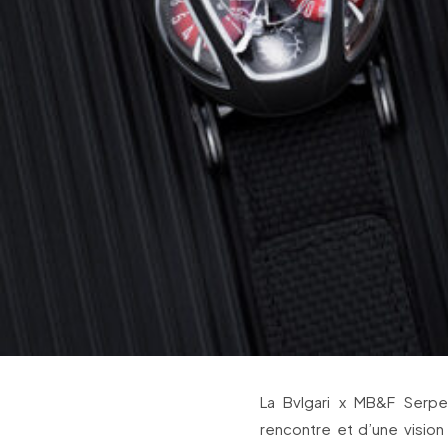
La Bvlgari x MB&F Serp
rencontre et d’une vision 