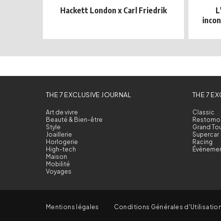
Hackett London x Carl Friedrik
L
incon
THE 7 EXCLUSIVE JOURNAL
THE 7 E
Art de vivre
Classic
Beauté & Bien-être
Restomo
Style
Grand To
Joaillerie
Supercar
Horlogerie
Racing
High-tech
Évèneme
Maison
Mobilité
Voyages
Mentions légales
Conditions Générales d'Utilisatio