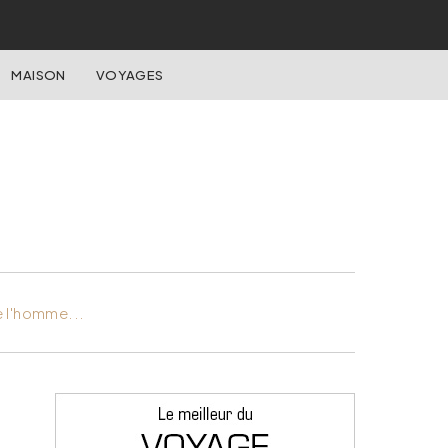
MAISON
VOYAGES
e l'homme...