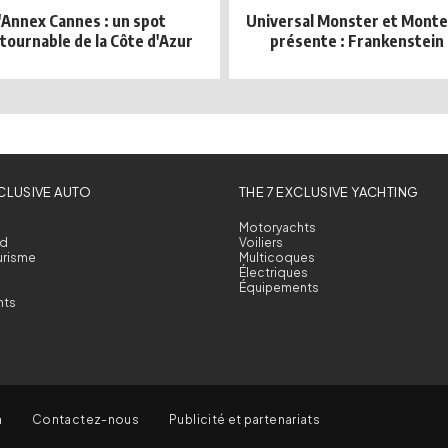
'Annex Cannes : un spot
Universal Monster et Mont
tournable de la Côte d'Azur
présente : Frankenstein 
XCLUSIVE AUTO
THE 7 EXCLUSIVE YACHTING
Motoryachts
d
Voiliers
urisme
Multicoques
Électriques
Équipements
nts
n
Contactez-nous
Publicité et partenariats