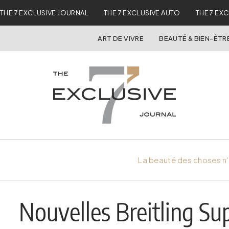
THE 7 EXCLUSIVE JOURNAL
THE 7 EXCLUSIVE AUTO
THE 7 EX
ART DE VIVRE
BEAUTÉ & BIEN-ÊTR
La beauté des choses n'
Nouvelles Breitling S