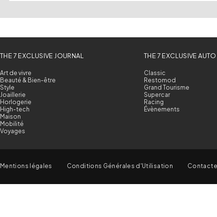
THE 7 EXCLUSIVE JOURNAL
THE 7 EXCLUSIVE AUTO
Art de vivre
Classic
Beauté & Bien-être
Restomod
Style
Grand Tourisme
Joaillerie
Supercar
Horlogerie
Racing
High-tech
Évènements
Maison
Mobilité
Voyages
Mentions légales
Conditions Générales d'Utilisation
Contact