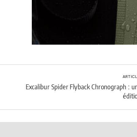
ARTICL
Excalibur Spider Flyback Chronograph : u
éditi