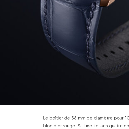
Le boîtier de 38 mm de diamètre pour 1
bloc d’or rouge. Sa lunette, ses quatre c