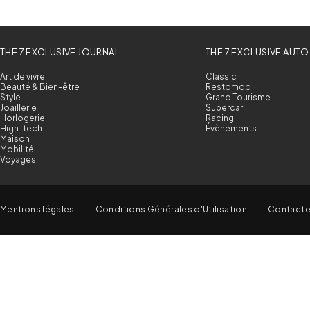
THE 7 EXCLUSIVE JOURNAL
THE 7 EXCLUSIVE AUTO
Art de vivre
Classic
Beauté & Bien-être
Restomod
Style
Grand Tourisme
Joaillerie
Supercar
Horlogerie
Racing
High-tech
Évènements
Maison
Mobilité
Voyages
Mentions légales
Conditions Générales d'Utilisation
Contact