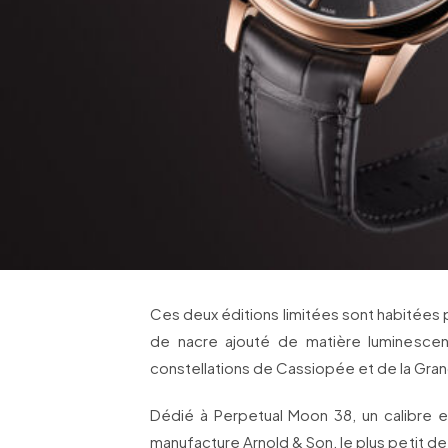
Ces deux éditions limitées sont habitées
de nacre ajouté de matière luminescent
constellations de Cassiopée et de la Gra
Dédié à Perpetual Moon 38, un calibre 
manufacture Arnold & Son, le plus petit de