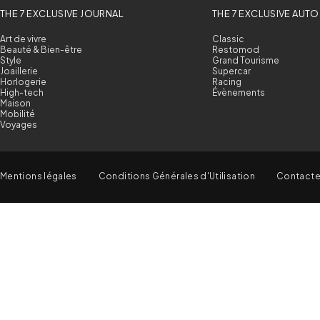
THE 7 EXCLUSIVE JOURNAL
THE 7 EXCLUSIVE AUTO
Art de vivre
Classic
Beauté & Bien-être
Restomod
Style
Grand Tourisme
Joaillerie
Supercar
Horlogerie
Racing
High-tech
Évènements
Maison
Mobilité
Voyages
Mentions légales
Conditions Générales d'Utilisation
Contact