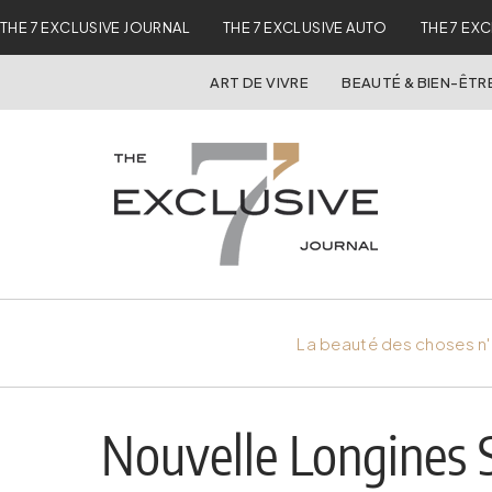
THE 7 EXCLUSIVE JOURNAL
THE 7 EXCLUSIVE AUTO
THE 7 EX
ART DE VIVRE
BEAUTÉ & BIEN-ÊTR
La beauté des choses n'
Nouvelle Longines Sp