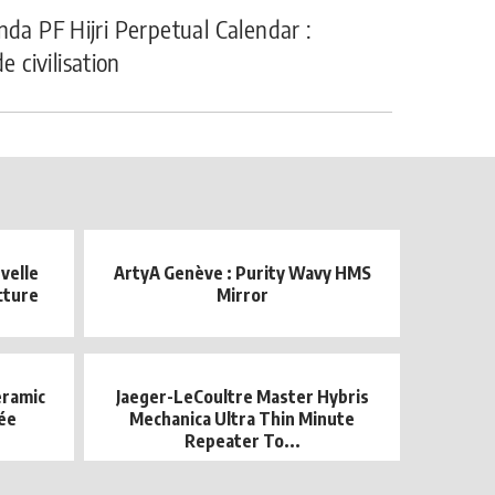
nda PF Hijri Perpetual Calendar :
civilisation
velle
ArtyA Genève : Purity Wavy HMS
cture
Mirror
eramic
Jaeger-LeCoultre Master Hybris
tée
Mechanica Ultra Thin Minute
Repeater To...