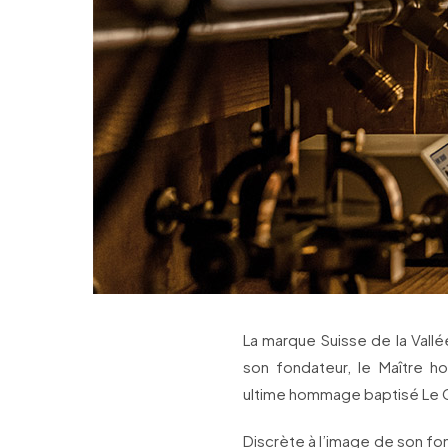
La marque Suisse de la Vall
son fondateur, le Maître h
ultime hommage baptisé Le C
Discrète à l’image de son fon