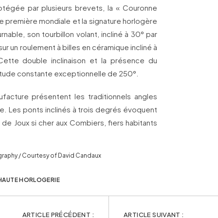
otégée par plusieurs brevets, la « Couronne
e première mondiale et la signature horlogère
nable, son tourbillon volant, incliné à 30° par
sur un roulement à billes en céramique incliné à
 Cette double inclinaison et la présence du
itude constante exceptionnelle de 250°.
facture présentent les traditionnels angles
e. Les ponts inclinés à trois degrés évoquent
 de Joux si cher aux Combiers, fiers habitants
graphy / Courtesy of David Candaux
HAUTE HORLOGERIE
ARTICLE PRÉCÉDENT :
ARTICLE SUIVANT :