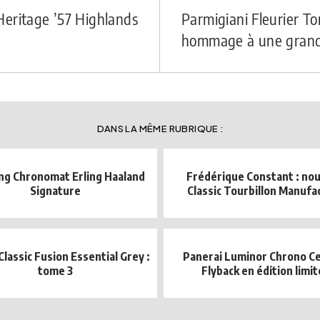
Heritage ’57 Highlands
Parmigiani Fleurier To
hommage à une grande 
DANS LA MÊME RUBRIQUE :
ing Chronomat Erling Haaland
Frédérique Constant : nou
Signature
Classic Tourbillon Manufa
Classic Fusion Essential Grey :
Panerai Luminor Chrono C
tome 3
Flyback en édition limi