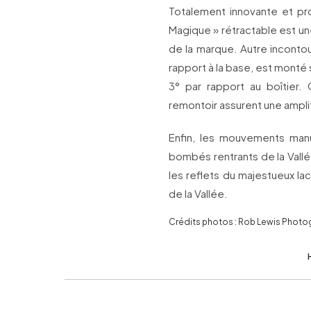
Totalement innovante et pr
Magique » rétractable est un
de la marque. Autre incontour
rapport à la base, est monté 
3° par rapport au boîtier.
remontoir assurent une ampl
Enfin, les mouvements manu
bombés rentrants de la Vallé
les reflets du majestueux lac
de la Vallée.
Crédits photos : Rob Lewis Photo