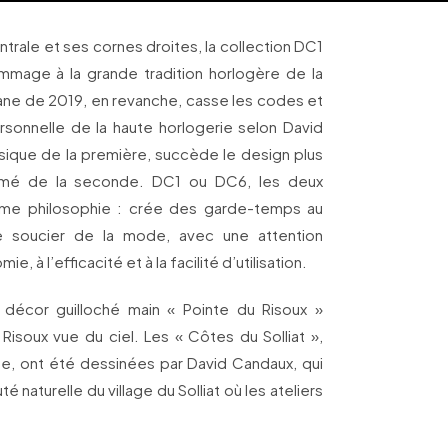
trale et ses cornes droites, la collection DC1
mmage à la grande tradition horlogère de la
tane de 2019, en revanche, casse les codes et
rsonnelle de la haute horlogerie selon David
ssique de la première, succède le design plus
sumé de la seconde. DC1 ou DC6, les deux
ême philosophie : crée des garde-temps au
e soucier de la mode, avec une attention
e, à l’efficacité et à la facilité d’utilisation.
décor guilloché main « Pointe du Risoux »
Risoux vue du ciel. Les « Côtes du Solliat »,
que, ont été dessinées par David Candaux, qui
 naturelle du village du Solliat où les ateliers