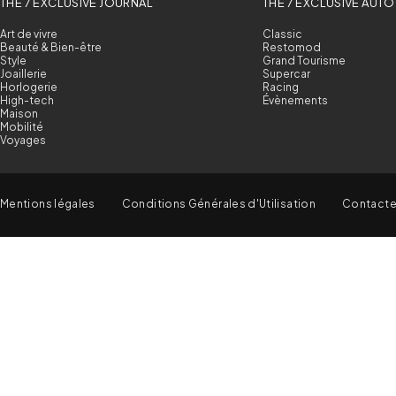
THE 7 EXCLUSIVE JOURNAL
THE 7 EXCLUSIVE AUTO
Art de vivre
Classic
Beauté & Bien-être
Restomod
Style
Grand Tourisme
Joaillerie
Supercar
Horlogerie
Racing
High-tech
Évènements
Maison
Mobilité
Voyages
Mentions légales
Conditions Générales d'Utilisation
Contact