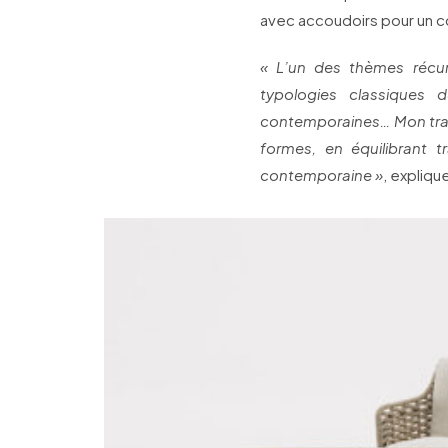
avec accoudoirs pour un c
« L’un des thèmes récur
typologies classiques d
contemporaines… Mon trava
formes, en équilibrant 
contemporaine »
, expliqu