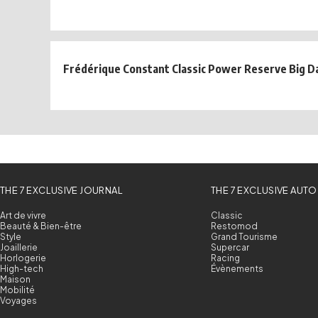
Frédérique Constant Classic Power Reserve Big 
THE 7 EXCLUSIVE JOURNAL
THE 7 EXCLUSIVE AUTO
Art de vivre
Classic
Beauté & Bien-être
Restomod
Style
Grand Tourisme
Joaillerie
Supercar
Horlogerie
Racing
High-tech
Évènements
Maison
Mobilité
Voyages