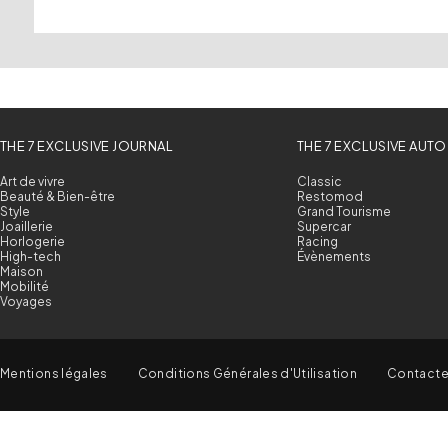
THE 7 EXCLUSIVE JOURNAL
THE 7 EXCLUSIVE AUTO
Art de vivre
Classic
Beauté & Bien-être
Restomod
Style
Grand Tourisme
Joaillerie
Supercar
Horlogerie
Racing
High-tech
Évènements
Maison
Mobilité
Voyages
Mentions légales
Conditions Générales d'Utilisation
Contact