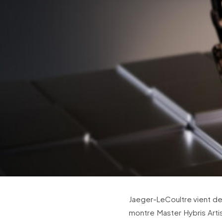
Jaeger-LeCoultre vient de d
montre Master Hybris Arti