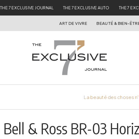
THE 7 EXCLUSIVE JOURNAL
THE 7 EXCLUSIVE AUTO
THE 7 EX
ART DE VIVRE
BEAUTÉ & BIEN-ÊTR
La beauté des choses n'
Bell & Ross BR-03 Horiz