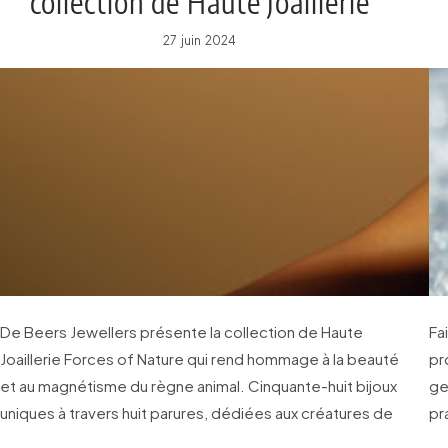
collection de Haute Joaillerie
Forces of Nature
27 juin 2024
De Beers Jewellers présente la collection de Haute
Fa
Joaillerie Forces of Nature qui rend hommage à la beauté
pr
et au magnétisme du règne animal. Cinquante-huit bijoux
ge
uniques à travers huit parures, dédiées aux créatures de
pr
l’Afrique australe, région chère au cœur de la Maison.
di