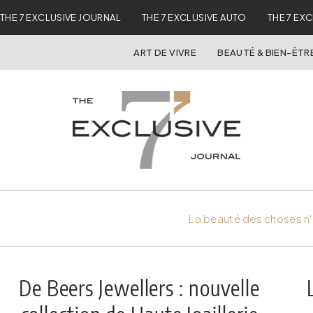
THE 7 EXCLUSIVE JOURNAL
THE 7 EXCLUSIVE AUTO
THE 7 EX
ART DE VIVRE
BEAUTÉ & BIEN-ÊTR
La beauté des choses n'
De Beers Jewellers : nouvelle