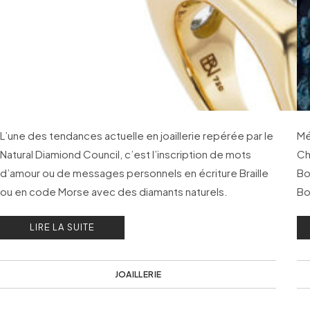
L’une des tendances actuelle en joaillerie repérée par le
Mé
Natural Diamiond Council, c’est l’inscription de mots
Ch
d’amour ou de messages personnels en écriture Braille
Bo
ou en code Morse avec des diamants naturels.
Bo
Décodage !
De
LIRE LA SUITE
so
ro
JOAILLERIE