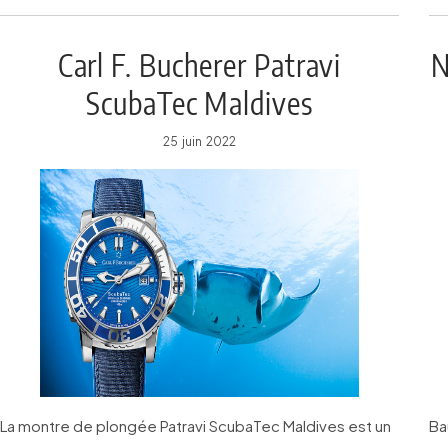
Carl F. Bucherer Patravi
N
ScubaTec Maldives
25 juin 2022
La montre de plongée Patravi ScubaTec Maldives est un
Ba