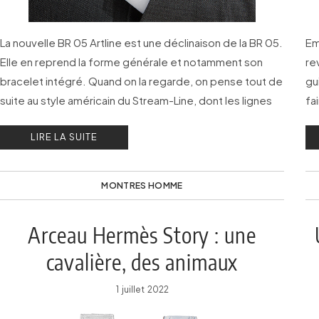
La nouvelle BR 05 Artline est une déclinaison de la BR 05.
Em
Elle en reprend la forme générale et notamment son
re
bracelet intégré. Quand on la regarde, on pense tout de
gu
suite au style américain du Stream-Line, dont les lignes
fa
très fluides s’inspirent de la vitesse et de
al
LIRE LA SUITE
l’aérodynamisme.
MONTRES HOMME
Arceau Hermès Story : une
cavalière, des animaux
fantastiques…
1 juillet 2022