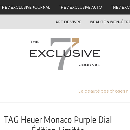
THE 7 EXCLUSIVE JOURNAL
THE 7 EXCLUSIVE AUTO
THE 7 EX
ART DE VIVRE
BEAUTÉ & BIEN-ÊTR
La beauté des choses n'
TAG Heuer Monaco Purple Dial