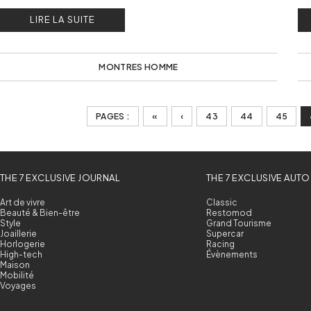
Newport Héritage Chronographe.
25
LIRE LA SUITE
MONTRES HOMME
PAGES :
«
‹
43
44
45
THE 7 EXCLUSIVE JOURNAL
THE 7 EXCLUSIVE AUTO
Art de vivre
Classic
Beauté & Bien-être
Restomod
Style
Grand Tourisme
Joaillerie
Supercar
Horlogerie
Racing
High-tech
Évènements
Maison
Mobilité
Voyages