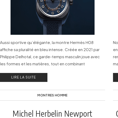
Aussi sportive qu’élégante, la montre Hermès H08
No
affiche sa pluralité en bleu intense. Créée en 2021 par
en
Philippe Delhotal, ce garde-temps masculin joue avec
re
les formes et les matières, tout en combinant
ma
robustesse et légèreté.
LIRE LA SUITE
MONTRES HOMME
Michel Herbelin Newport