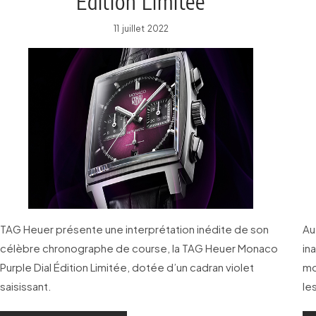
Édition Limitée
11 juillet 2022
TAG Heuer présente une interprétation inédite de son
Au
célèbre chronographe de course, la TAG Heuer Monaco
in
Purple Dial Édition Limitée, dotée d’un cadran violet
mo
saisissant.
le
de