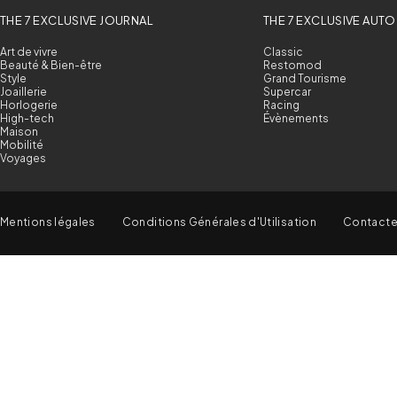
THE 7 EXCLUSIVE JOURNAL
THE 7 EXCLUSIVE AUTO
Art de vivre
Classic
Beauté & Bien-être
Restomod
Style
Grand Tourisme
Joaillerie
Supercar
Horlogerie
Racing
High-tech
Évènements
Maison
Mobilité
Voyages
Mentions légales
Conditions Générales d'Utilisation
Contact