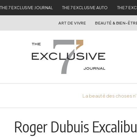
THE 7 EXCLUSIVE JOURNAL
THE 7 EXCLUSIVE AUTO
THE 7 EX
ART DE VIVRE
BEAUTÉ & BIEN-ÊTR
La beauté des choses n'
Roger Dubuis Excalib