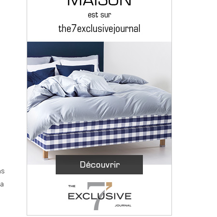
a
ns
la