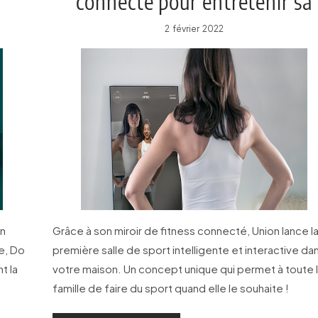
connecté pour entretenir sa
forme
2 février 2022
en
Grâce à son miroir de fitness connecté, Union lance l
e, Do
première salle de sport intelligente et interactive da
t la
votre maison. Un concept unique qui permet à toute 
famille de faire du sport quand elle le souhaite !