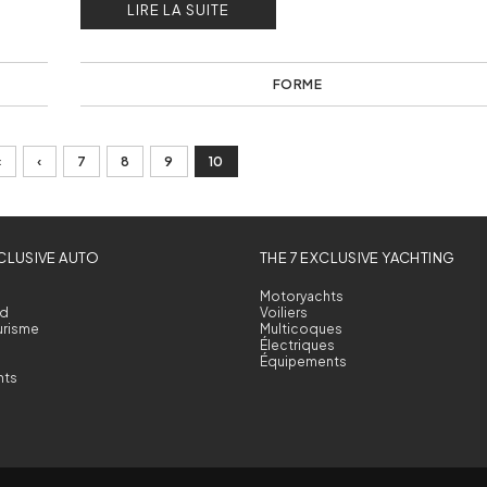
LIRE LA SUITE
FORME
«
‹
7
8
9
10
XCLUSIVE AUTO
THE 7 EXCLUSIVE YACHTING
Motoryachts
d
Voiliers
urisme
Multicoques
Électriques
Équipements
nts