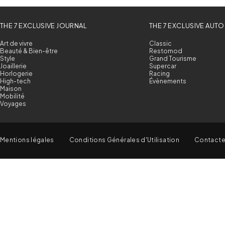
THE 7 EXCLUSIVE JOURNAL
THE 7 EXCLUSIVE AUTO
Art de vivre
Classic
Beauté & Bien-être
Restomod
Style
Grand Tourisme
Joaillerie
Supercar
Horlogerie
Racing
High-tech
Évènements
Maison
Mobilité
Voyages
Mentions légales
Conditions Générales d'Utilisation
Contact