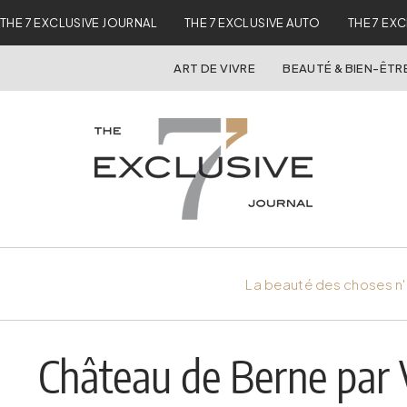
THE 7 EXCLUSIVE JOURNAL
THE 7 EXCLUSIVE AUTO
THE 7 EX
ART DE VIVRE
BEAUTÉ & BIEN-ÊTR
La beauté des choses n'
Château de Berne par