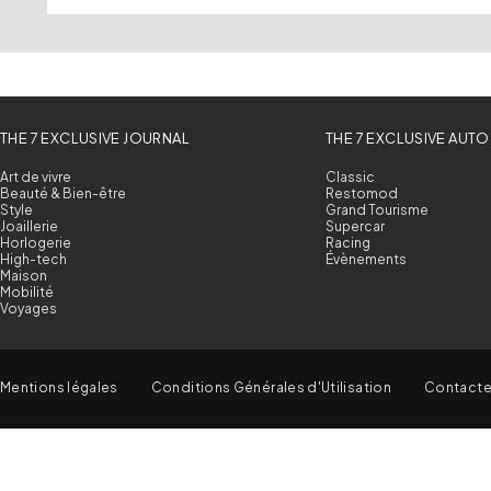
THE 7 EXCLUSIVE JOURNAL
THE 7 EXCLUSIVE AUTO
Art de vivre
Classic
Beauté & Bien-être
Restomod
Style
Grand Tourisme
Joaillerie
Supercar
Horlogerie
Racing
High-tech
Évènements
Maison
Mobilité
Voyages
Mentions légales
Conditions Générales d'Utilisation
Contact