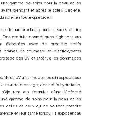
st une gamme de soins pour la peau et les
avant, pendant et après le soleil. Cet été,
du soleil en toute quiétude !
e de huit produits pour la peau et quatre
x. Des produits cosmétiques high-tech aux
ent élaborées avec de précieux actifs
 graines de tournesol et d’antioxydants
in protège des UV et atténue les dommages
es filtres UV ultra-modernes et respectueux
ivateur de bronzage, des actifs hydratants,
s s’ajoutent aux formules d’une légèreté
il une gamme de soins pour la peau et les
es celles et ceux qui ne veulent prendre
arence et leur santé lorsqu’il s’exposent au