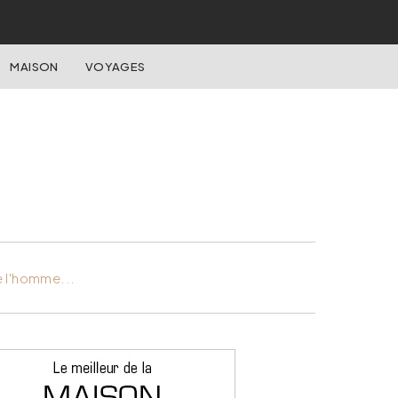
MAISON
VOYAGES
e l'homme...