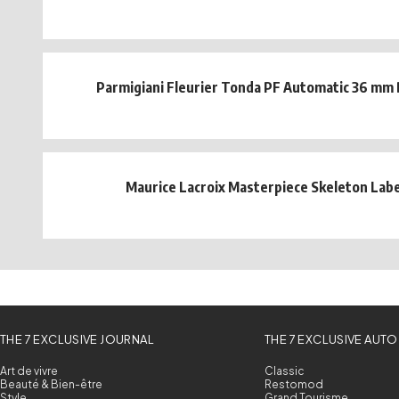
Parmigiani Fleurier Tonda PF Automatic 36 mm
Maurice Lacroix Masterpiece Skeleton Labe
THE 7 EXCLUSIVE JOURNAL
THE 7 EXCLUSIVE AUTO
Art de vivre
Classic
Beauté & Bien-être
Restomod
Style
Grand Tourisme