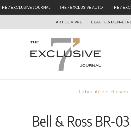
THE 7 EXCLUSIVE JOURNAL
THE 7 EXCLUSIVE AUTO
THE 7 EX
ART DE VIVRE
BEAUTÉ & BIEN-ÊTR
La beauté des choses n'
Bell & Ross BR-03 