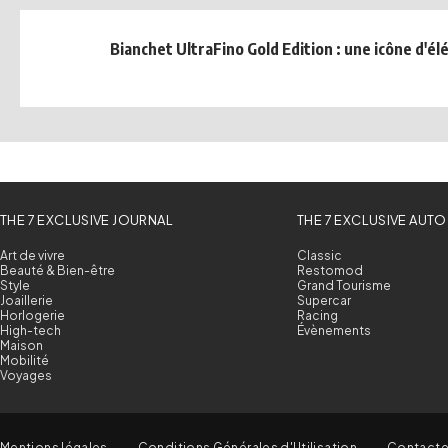
Bianchet UltraFino Gold Edition : une icône d'é
THE 7 EXCLUSIVE JOURNAL
THE 7 EXCLUSIVE AUTO
Art de vivre
Classic
Beauté & Bien-être
Restomod
Style
Grand Tourisme
Joaillerie
Supercar
Horlogerie
Racing
High-tech
Évènements
Maison
Mobilité
Voyages
Mentions légales
Conditions Générales d'Utilisation
Contact