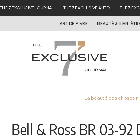
THE 7 EXCLUSIVE JOURNAL
THE 7 EXCLUSIVE AUTO
THE 7 EX
ART DE VIVRE
BEAUTÉ & BIEN-ÊTR
La beauté des choses n'
Bell & Ross BR 03-92 