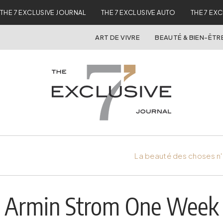
THE 7 EXCLUSIVE JOURNAL
THE 7 EXCLUSIVE AUTO
THE 7 EX
ART DE VIVRE
BEAUTÉ & BIEN-ÊTR
La beauté des choses n'
Armin Strom One Week 