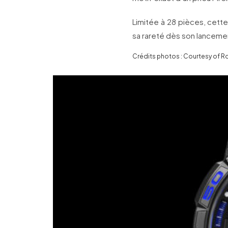
Limitée à 28 pièces, cet
sa rareté dès son lanceme
Crédits photos : Courtesy of R