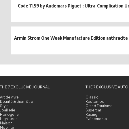
Code 11.59 by Audemars Piguet : Ultra-Complication U
Armin Strom One Week Manufacture Edition anthracite e
THE 7 EXCLUSIVE JOURNAL
THE 7 EXCLUSIVE AUTO
Art de vivre
Classic
Beauté & Bien-être
Restomod
Style
Grand Tourisme
Joaillerie
Supercar
Horlogerie
Racing
High-tech
Évènements
Maison
Mobilité