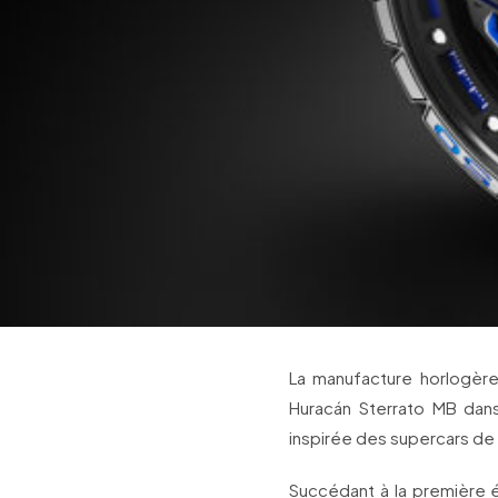
La manufacture horlogère
Huracán Sterrato MB dan
inspirée des supercars de
Succédant à la premièr