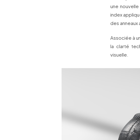
une nouvelle 
index applique
des anneaux a
Associée à u
la clarté t
visuelle.