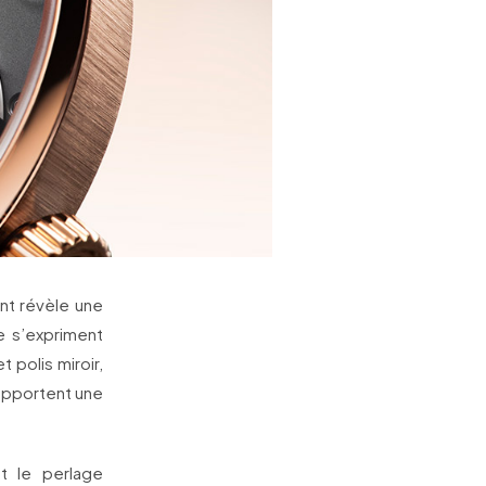
t révèle une
ue s’expriment
t polis miroir,
 apportent une
et le perlage