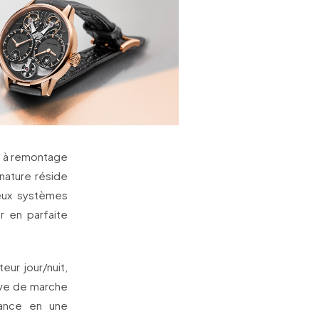
e à remontage
ature réside
eux systèmes
r en parfaite
ur jour/nuit,
erve de marche
nance en une