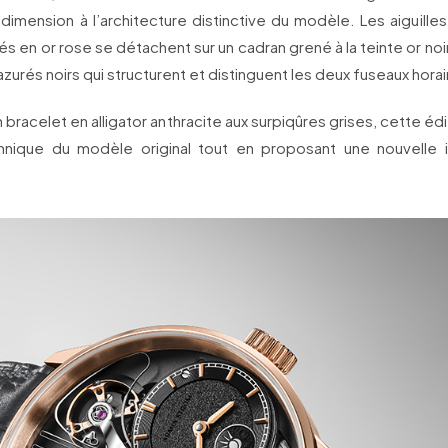
dimension à l’architecture distinctive du modèle. Les aiguilles
́s en or rose se détachent sur un cadran grené à la teinte or noir
zurés noirs qui structurent et distinguent les deux fuseaux horai
n bracelet en alligator anthracite aux surpiqûres grises, cette éd
echnique du modèle original tout en proposant une nouvelle in