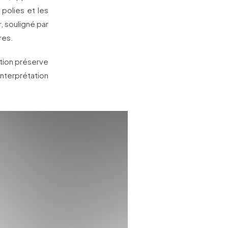
 polies et les
, souligné par
res.
ition préserve
terprétation