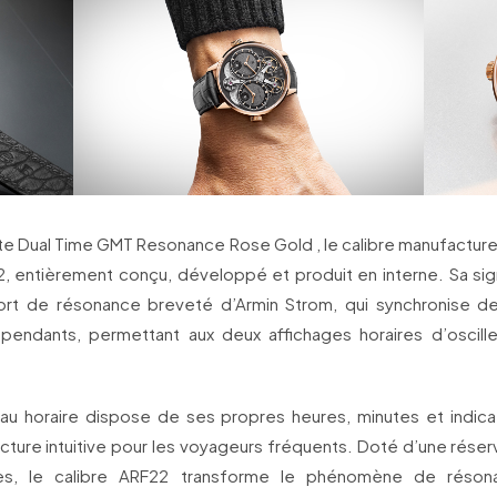
e Dual Time GMT Resonance Rose Gold , le calibre manufactur
, entièrement conçu, développé et produit en interne. Sa sign
ort de résonance breveté d’Armin Strom, qui synchronise d
dépendants, permettant aux deux affichages horaires d’oscille
u horaire dispose de ses propres heures, minutes et indicate
ecture intuitive pour les voyageurs fréquents. Doté d’une rés
s, le calibre ARF22 transforme le phénomène de réso