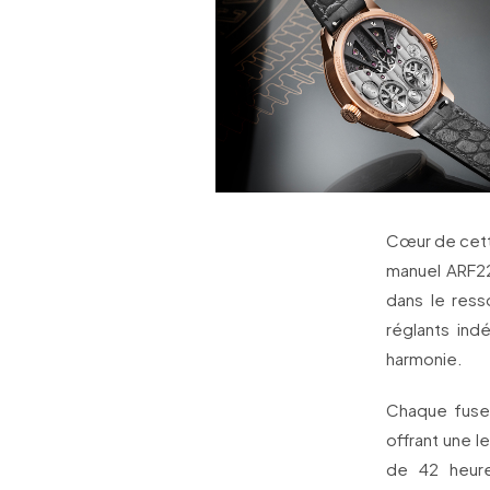
Cœur de cett
manuel ARF22
dans le ress
réglants in
harmonie.
Chaque fusea
offrant une l
de 42 heure