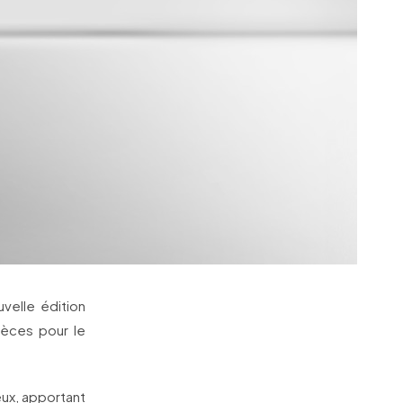
velle édition
ièces pour le
reux, apportant