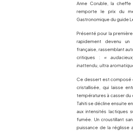
Anne Coruble, la cheffe p
remporte le prix du mei
Gastronomique du guide Le
Présenté pour la première
rapidement devenu un i
française, rassemblant auto
critiques :
« audacieux
inattendu, ultra aromatiqu
Ce dessert est composé d’
cristallisée, qui laisse 
températures à casser du do
Tahiti se décline ensuite e
aux intensités lactiques s
fumée. Un croustillant sa
puissance de la réglisse 