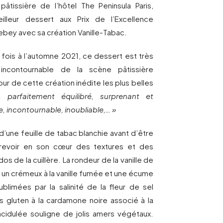
âtissière de l’hôtel The Peninsula Paris,
lleur dessert aux Prix de l’Excellence
bey avec sa création Vanille-Tabac.
 fois à l’automne 2021, ce dessert est très
ncontournable de la scène pâtissière
ur de cette création inédite les plus belles
, parfaitement équilibré, surprenant et
e, incontournable, inoubliable,… »
une feuille de tabac blanchie avant d’être
entrevoir en son cœur des textures et des
s de la cuillère. La rondeur de la vanille de
n un crémeux à la vanille fumée et une écume
ublimées par la salinité de la fleur de sel
ns gluten à la cardamone noire associé à la
acidulée souligne de jolis amers végétaux.