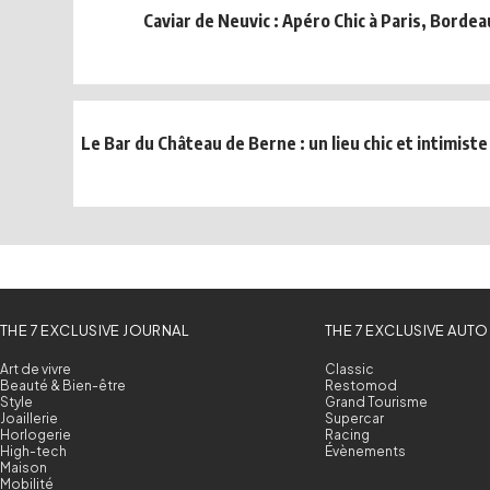
Caviar de Neuvic : Apéro Chic à Paris, Bordea
Le Bar du Château de Berne : un lieu chic et intimiste
THE 7 EXCLUSIVE JOURNAL
THE 7 EXCLUSIVE AUTO
Art de vivre
Classic
Beauté & Bien-être
Restomod
Style
Grand Tourisme
Joaillerie
Supercar
Horlogerie
Racing
High-tech
Évènements
Maison
Mobilité