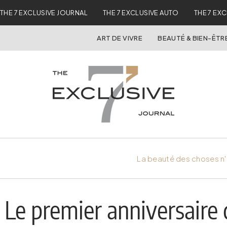
THE 7 EXCLUSIVE JOURNAL
THE 7 EXCLUSIVE AUTO
THE 7 EX
ART DE VIVRE
BEAUTÉ & BIEN-ÊTR
La beauté des choses n'
Le premier anniversaire 