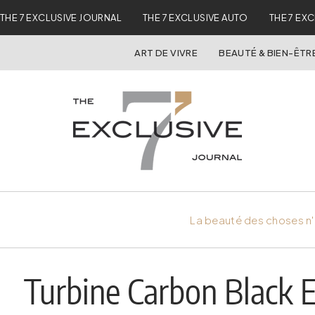
THE 7 EXCLUSIVE JOURNAL
THE 7 EXCLUSIVE AUTO
THE 7 EX
ART DE VIVRE
BEAUTÉ & BIEN-ÊTR
La beauté des choses n'
Turbine Carbon Black Ed