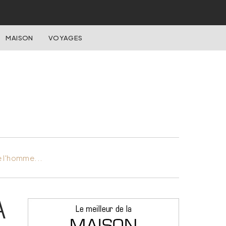
MAISON
VOYAGES
e l'homme...
A