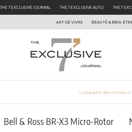
THE 7 EXCLUSIVE JOURNAL
THE 7 EXCLUSIVE AUTO
THE 7 EX
ART DE VIVRE
BEAUTÉ & BIEN-ÊTR
La beauté des choses n'
Bell & Ross BR-X3 Micro-Rotor