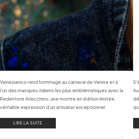
Venezianico rend hommage au carnaval de Venise et à
S’
l’un des masques italiens les plus emblématiques avec la
Au
Redentore Arlecchino, une montre en édition limitée,
dé
véritable expression d’un artisanat exceptionnel.
qu
da
LIRE LA SUITE
ma