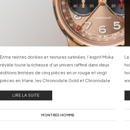
Entre teintes dorées et textures satinées, l’esprit Moka
La
révèle toute la richesse d’un univers raffiné dans deux
ho
éditions limitées de cinq pièces en or rouge et vingt
ho
pièces en titane, les Chronodate Gold et Chronodate
ex
Titanium Moka Editions.
co
LIRE LA SUITE
MONTRES HOMME