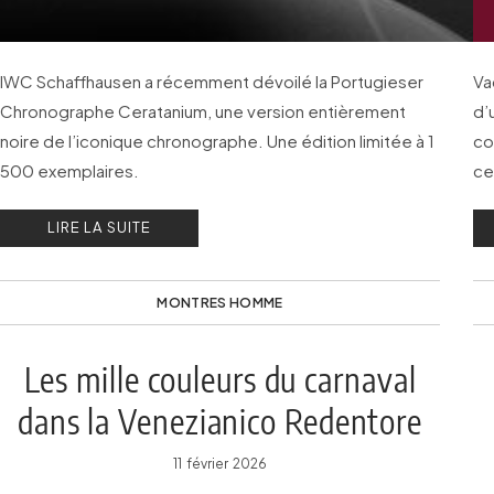
IWC Schaffhausen a récemment dévoilé la Portugieser
Va
Chronographe Ceratanium, une version entièrement
d’
noire de l’iconique chronographe. Une édition limitée à 1
co
500 exemplaires.
ce
LIRE LA SUITE
MONTRES HOMME
Les mille couleurs du carnaval
dans la Venezianico Redentore
Arlecchino
11 février 2026