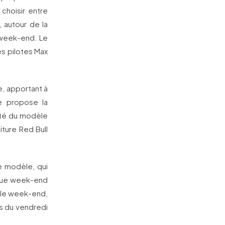
 choisir entre
, autour de la
e week-end. Le
es pilotes Max
e, apportant à
re propose la
té du modèle
iture Red Bull
e modèle, qui
aque week-end
t le week-end,
es du vendredi