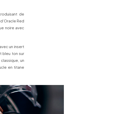
troduisant de
s d’Oracle Red
que noire avec
vec un insert
t bleu ton sur
 classique, un
cle en titane