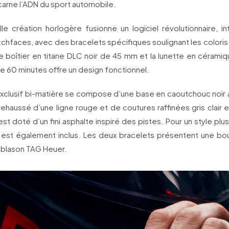
carne l’ADN du sport automobile.
le création horlogère fusionne un logiciel révolutionnaire, in
chfaces, avec des bracelets spécifiques soulignant les colori
Le boîtier en titane DLC noir de 45 mm et la lunette en cérami
e 60 minutes offre un design fonctionnel.
exclusif bi-matière se compose d’une base en caoutchouc noir a
 rehaussé d’une ligne rouge et de coutures raffinées gris clair e
 est doté d’un fini asphalte inspiré des pistes. Pour un style plus
r est également inclus. Les deux bracelets présentent une bou
 blason TAG Heuer.