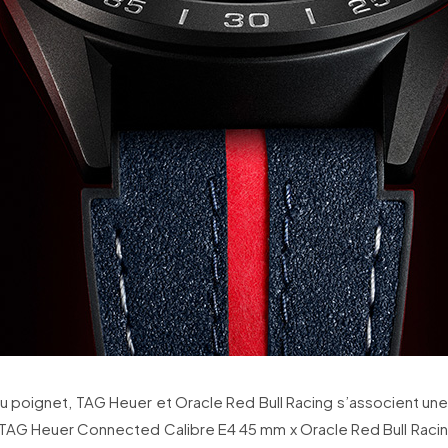
au poignet, TAG Heuer et Oracle Red Bull Racing s’associent une
 TAG Heuer Connected Calibre E4 45 mm x Oracle Red Bull Racin