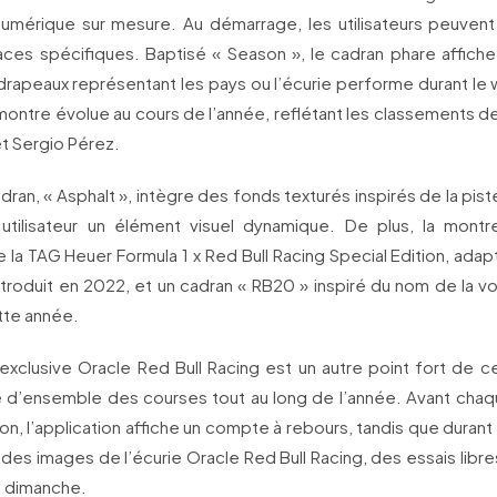
umérique sur mesure. Au démarrage, les utilisateurs peuvent
es spécifiques. Baptisé « Season », le cadran phare affiche
drapeaux représentant les pays ou l’écurie performe durant l
montre évolue au cours de l’année, reflétant les classements d
 Sergio Pérez.
an, « Asphalt », intègre des fonds texturés inspirés de la pist
e utilisateur un élément visuel dynamique. De plus, la mont
la TAG Heuer Formula 1 x Red Bull Racing Special Edition, adap
introduit en 2022, et un cadran « RB20 » inspiré du nom de la vo
te année.
 exclusive Oracle Red Bull Racing est un autre point fort de c
e d’ensemble des courses tout au long de l’année. Avant ch
on, l’application affiche un compte à rebours, tandis que duran
des images de l’écurie Oracle Red Bull Racing, des essais libr
du dimanche.