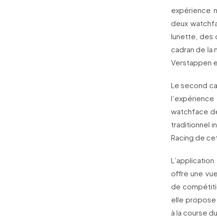
expérience n
deux watchfac
lunette, des 
cadran de la 
Verstappen et
Le second cadr
l’expérienc
watchface de 
traditionnel 
Racing de cet
L’application
offre une vu
de compétiti
elle propose 
à la course 