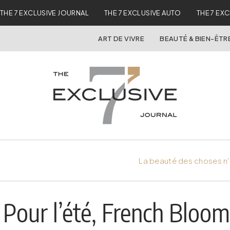
THE 7 EXCLUSIVE JOURNAL
THE 7 EXCLUSIVE AUTO
THE 7 EX
ART DE VIVRE
BEAUTÉ & BIEN-ÊTR
La beauté des choses n'
Pour l’été, French Bloom