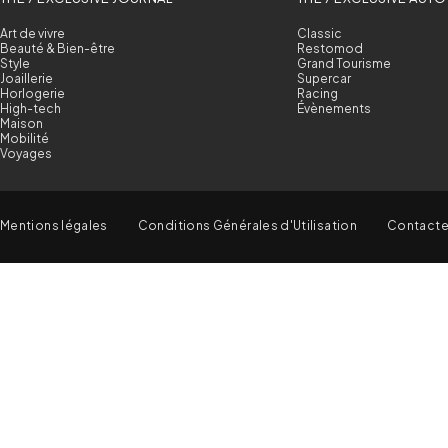
Art de vivre
Classic
Beauté & Bien-être
Restomod
Style
Grand Tourisme
Joaillerie
Supercar
Horlogerie
Racing
High-tech
Évènements
Maison
Mobilité
Voyages
Mentions légales
Conditions Générales d'Utilisation
Contact